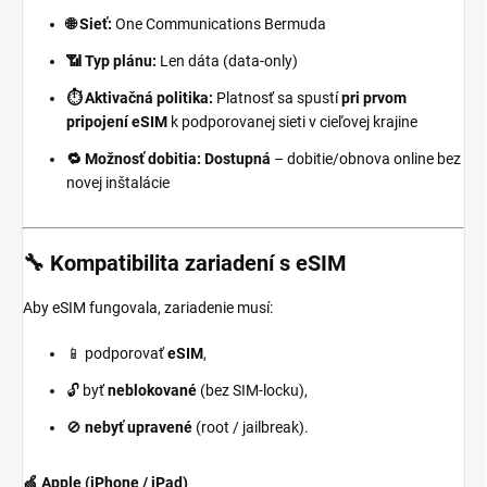
🌐 Sieť:
One Communications Bermuda
📶 Typ plánu:
Len dáta (data-only)
⏱️ Aktivačná politika:
Platnosť sa spustí
pri prvom
pripojení eSIM
k podporovanej sieti v cieľovej krajine
🔁 Možnosť dobitia:
Dostupná
– dobitie/obnova online bez
novej inštalácie
🔧 Kompatibilita zariadení s eSIM
Aby eSIM fungovala, zariadenie musí:
📱 podporovať
eSIM
,
🔓 byť
neblokované
(bez SIM-locku),
🚫
nebyť upravené
(root / jailbreak).
🍏 Apple (iPhone / iPad)