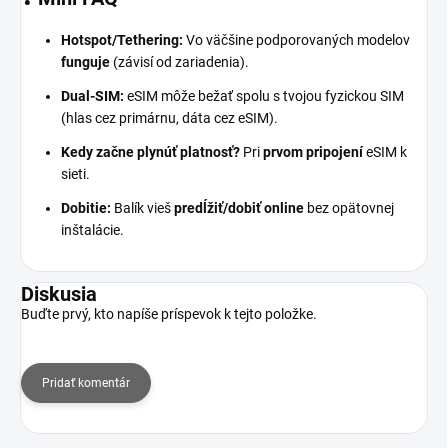
Hotspot/Tethering:
Vo väčšine podporovaných modelov
funguje
(závisí od zariadenia).
Dual-SIM:
eSIM môže bežať spolu s tvojou fyzickou SIM
(hlas cez primárnu, dáta cez eSIM).
Kedy začne plynúť platnosť?
Pri
prvom pripojení
eSIM k
sieti.
Dobitie:
Balík vieš
predĺžiť/dobiť online
bez opätovnej
inštalácie.
Diskusia
Buďte prvý, kto napíše príspevok k tejto položke.
Pridať komentár