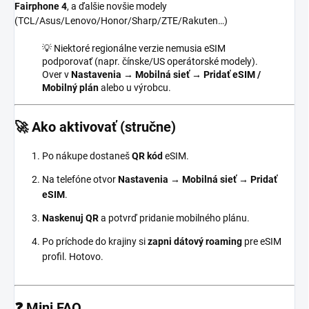
Fairphone 4
, a ďalšie novšie modely
(TCL/Asus/Lenovo/Honor/Sharp/ZTE/Rakuten…)
💡 Niektoré regionálne verzie nemusia eSIM
podporovať (napr. čínske/US operátorské modely).
Over v
Nastavenia → Mobilná sieť → Pridať eSIM /
Mobilný plán
alebo u výrobcu.
🚀 Ako aktivovať (stručne)
Po nákupe dostaneš
QR kód
eSIM.
Na telefóne otvor
Nastavenia → Mobilná sieť → Pridať
eSIM
.
Naskenuj QR
a potvrď pridanie mobilného plánu.
Po príchode do krajiny si
zapni dátový roaming
pre eSIM
profil. Hotovo.
❓ Mini FAQ