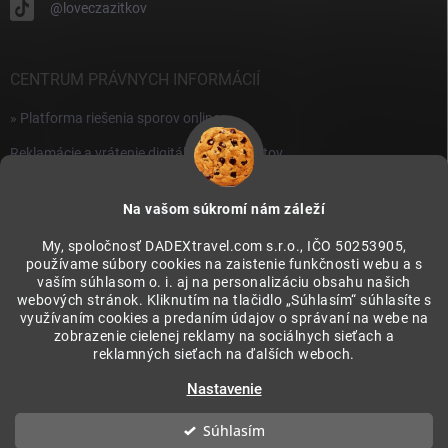
@loveczazitkov
CENTRUM PRÁVNYCH INFORMÁCIÍ
» Platforma riešenia sporov online
Reklamácie a vrátenie digitálnych produktov
» Všeobecné obchodné podmienky
Na vašom súkromí nám záleží
» Zásady ochrany osobných údajov
My, spoločnosť DADEXtravel.com s.r.o., IČO 50253905,
používame súbory cookies na zaistenie funkčnosti webu a s
PRIJÍMAME ONLINE PLATBY
vaším súhlasom o. i. aj na personalizáciu obsahu našich
webových stránok. Kliknutím na tlačidlo „Súhlasím“ súhlasíte s
využívaním cookies a predaním údajov o správaní na webe na
zobrazenie cielenej reklamy na sociálnych sieťach a
reklamných sieťach na ďalších weboch.
Nastavenie
Súhlasím
Copyright 2026
LovecZazitkov. PLUS
. Všetky práva vyhradené.
Upraviť