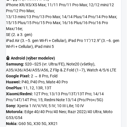
iPhone XR/XS/XS Max; 11/11 Pro/11 Pro Max; 12/12 mini/12
Pro/12 Pro Max;
13/13 mini/13 Pro/13 Pro Max; 14/14 Plus/14 Pro/14 Pro Max;
15/15 Plus/15 Pro/15 Pro Max; 16/16 Plus/16 Pro/16 Pro
Max/16e;
SE (2. a 3. gen)
iPad Air (3.–5. gen Wi-Fi + Cellular), iPad Pro 11"/12.9" (3.–6. gen
Wi-Fi + Cellular), iPad mini 5
🤖 Android (výber modelov)
Samsung:
S20–S25 (vr. Ultra/FE), Note20 (všetky),
A35/A36/A54/A55/A56, Z Flip & Z Fold (1–7), Watch 4/5/6 LTE
Google Pixel:
2 → 8 Pro, Fold
Huawei:
P40, P40 Pro, Mate 40 Pro
OnePlus:
11, 12, 13R, 13T
Xiaomi/Redmi:
12T Pro; 13/13 Pro/13T/13T Pro; 14/14
Pro/14T/14T Pro; 15; Redmi Note 13/14 (Pro/Pro+/5G)
Sony:
Xperia 1 IV/V/VII; 5 IV; 10 III Lite; 10 IV
Motorola:
Edge 40/40 Pro/40 Neo; Razr 2022/40 Ultra; Moto
G53/G54
Nokia:
G60 5G, X30 5G, XR21