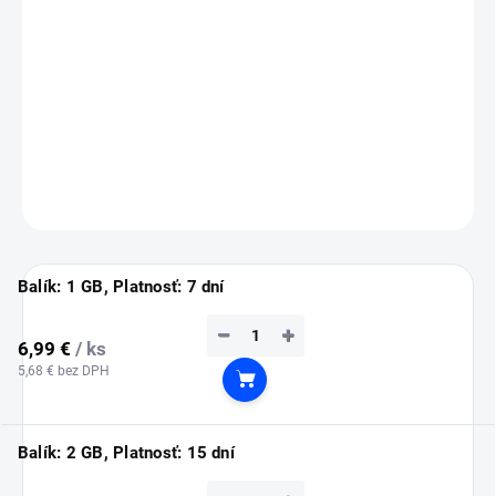
💡
Tip:
eSIM si nainštaluj ešte doma cez Wi-Fi (inštalácia vyžaduje
pripojenie na internet).
Služba sa automaticky aktivuje až po prílete do Bermud.
DETAILNÉ INFORMÁCIE
OPÝTAŤ SA
STRÁŽIŤ
Balík: 1 GB, Platnosť: 7 dní
−
+
6,99 €
/ ks
5,68 € bez DPH
Do košíka
Balík: 2 GB, Platnosť: 15 dní