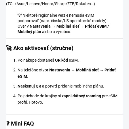
(TCL/Asus/Lenovo/Honor/Sharp/ZTE/Rakuten…)
💡 Niektoré regionálne verzie nemusia eSIM
podporovať (napr. čínske/US operátorské modely).
Over v
Nastavenia → Mobilná sieť → Pridať eSIM /
Mobilný plán
alebo u výrobcu.
🚀 Ako aktivovať (stručne)
Po nákupe dostaneš
QR kód
eSIM.
Na telefóne otvor
Nastavenia → Mobilná sieť → Pridať
eSIM
.
Naskenuj QR
a potvrď pridanie mobilného plánu.
Po príchode do krajiny si
zapni dátový roaming
pre eSIM
profil. Hotovo.
❓ Mini FAQ