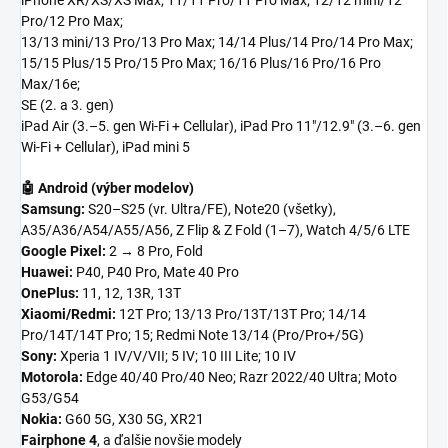
iPhone XR/XS/XS Max; 11/11 Pro/11 Pro Max; 12/12 mini/12
Pro/12 Pro Max;
13/13 mini/13 Pro/13 Pro Max; 14/14 Plus/14 Pro/14 Pro Max;
15/15 Plus/15 Pro/15 Pro Max; 16/16 Plus/16 Pro/16 Pro
Max/16e;
SE (2. a 3. gen)
iPad Air (3.–5. gen Wi-Fi + Cellular), iPad Pro 11"/12.9" (3.–6. gen
Wi-Fi + Cellular), iPad mini 5
🤖 Android (výber modelov)
Samsung:
S20–S25 (vr. Ultra/FE), Note20 (všetky),
A35/A36/A54/A55/A56, Z Flip & Z Fold (1–7), Watch 4/5/6 LTE
Google Pixel:
2 → 8 Pro, Fold
Huawei:
P40, P40 Pro, Mate 40 Pro
OnePlus:
11, 12, 13R, 13T
Xiaomi/Redmi:
12T Pro; 13/13 Pro/13T/13T Pro; 14/14
Pro/14T/14T Pro; 15; Redmi Note 13/14 (Pro/Pro+/5G)
Sony:
Xperia 1 IV/V/VII; 5 IV; 10 III Lite; 10 IV
Motorola:
Edge 40/40 Pro/40 Neo; Razr 2022/40 Ultra; Moto
G53/G54
Nokia:
G60 5G, X30 5G, XR21
Fairphone 4
, a ďalšie novšie modely