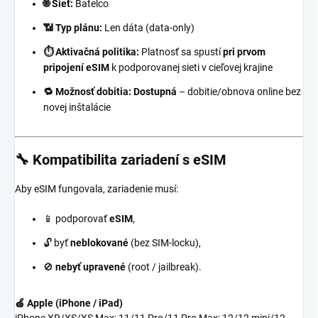
🌐 Sieť:
Batelco
📶 Typ plánu:
Len dáta (data-only)
⏱️ Aktivačná politika:
Platnosť sa spustí
pri prvom
pripojení eSIM
k podporovanej sieti v cieľovej krajine
🔁 Možnosť dobitia:
Dostupná
– dobitie/obnova online bez
novej inštalácie
🔧 Kompatibilita zariadení s eSIM
Aby eSIM fungovala, zariadenie musí:
📱 podporovať
eSIM
,
🔓 byť
neblokované
(bez SIM-locku),
🚫
nebyť upravené
(root / jailbreak).
🍏 Apple (iPhone / iPad)