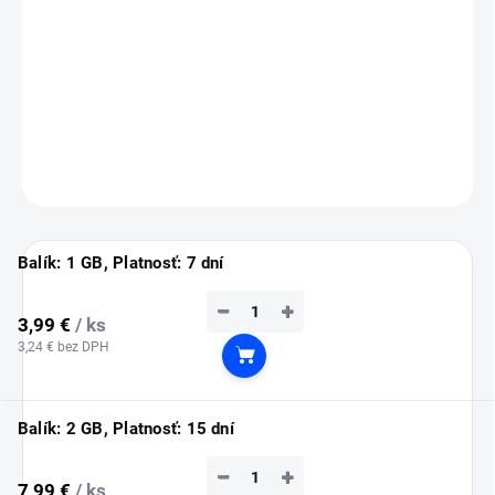
💡
Tip:
eSIM si nainštaluj ešte doma cez Wi-Fi (inštalácia vyžaduje
pripojenie na internet).
Služba sa automaticky aktivuje až po prílete do Bahrajnu.
DETAILNÉ INFORMÁCIE
OPÝTAŤ SA
STRÁŽIŤ
Balík: 1 GB, Platnosť: 7 dní
−
+
3,99 €
/ ks
3,24 € bez DPH
Do košíka
Balík: 2 GB, Platnosť: 15 dní
−
+
7,99 €
/ ks