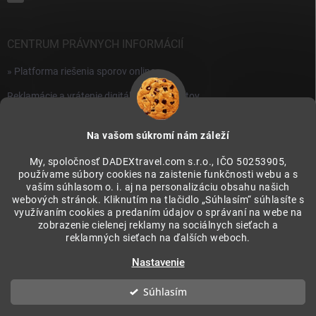
CENTRUM PRÁVNYCH INFORMÁCIÍ
» Platforma riešenia sporov online
Reklamácie a vrátenie digitálnych produktov
» Všeobecné obchodné podmienky
Na vašom súkromí nám záleží
» Zásady ochrany osobných údajov
My, spoločnosť DADEXtravel.com s.r.o., IČO 50253905,
používame súbory cookies na zaistenie funkčnosti webu a s
PRIJÍMAME ONLINE PLATBY
vaším súhlasom o. i. aj na personalizáciu obsahu našich
webových stránok. Kliknutím na tlačidlo „Súhlasím“ súhlasíte s
využívaním cookies a predaním údajov o správaní na webe na
zobrazenie cielenej reklamy na sociálnych sieťach a
reklamných sieťach na ďalších weboch.
Nastavenie
Súhlasím
Copyright 2026
LovecZazitkov. PLUS
. Všetky práva vyhradené.
Upraviť
nastavenie cookies