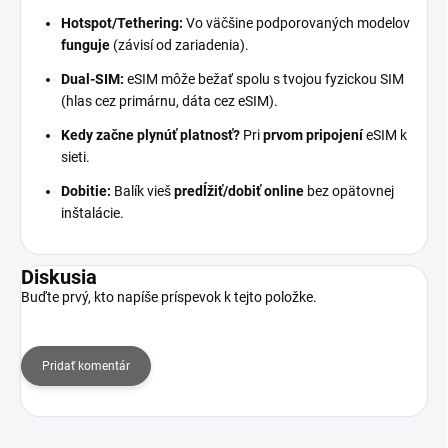
Hotspot/Tethering:
Vo väčšine podporovaných modelov
funguje
(závisí od zariadenia).
Dual-SIM:
eSIM môže bežať spolu s tvojou fyzickou SIM
(hlas cez primárnu, dáta cez eSIM).
Kedy začne plynúť platnosť?
Pri
prvom pripojení
eSIM k
sieti.
Dobitie:
Balík vieš
predĺžiť/dobiť online
bez opätovnej
inštalácie.
Diskusia
Buďte prvý, kto napíše príspevok k tejto položke.
Pridať komentár