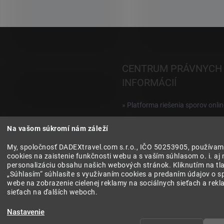
CENTRUM PRÁVNYCH
INFORMÁCIÍ
» Platforma riešenia sporov onlin
Reklamácie a vrátenie digitálnyc
Na vašom súkromí nám záleží
produktov
My, spoločnosť DADEXtravel.com s.r.o., IČO 50253905, používam
» Všeobecné obchodné podmien
cookies na zaistenie funkčnosti webu a s vaším súhlasom o. i. aj 
personalizáciu obsahu našich webových stránok. Kliknutím na tla
» Zásady ochrany osobných úda
„Súhlasím“ súhlasíte s využívaním cookies a predaním údajov o s
webe na zobrazenie cielenej reklamy na sociálnych sieťach a rek
sieťach na ďalších weboch.
Nastavenie