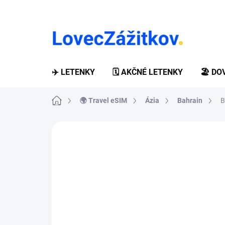
Prejsť
na
obsah
✈️ LETENKY
🗓️ AKČNÉ LETENKY
🏖️ D
Domov
🌍 Travel eSIM
Ázia
Bahrain
B