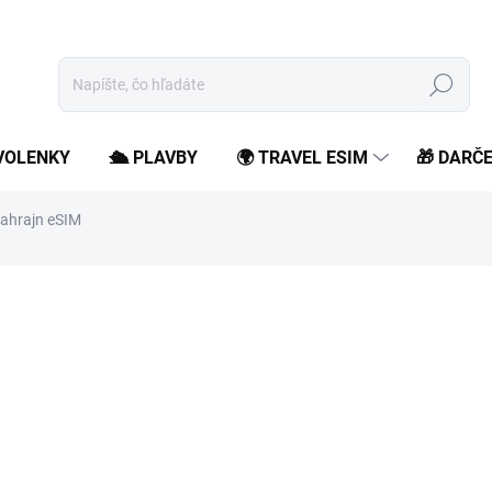
Hľadať
OVOLENKY
🛳️ PLAVBY
🌍 TRAVEL ESIM
🎁 DARČ
ahrajn eSIM
od
3,99 €
/ ks
od
3,24 €
bez DPH
Jednotková
Zvoľte variant
cena:
Zostaň online počas svojho
roamingových poplatkov.