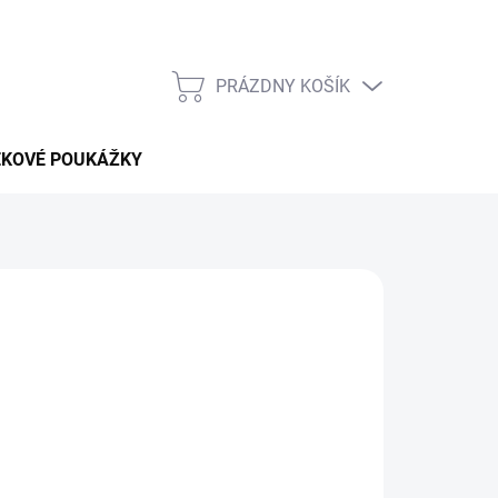
PRÁZDNY KOŠÍK
NÁKUPNÝ
KOŠÍK
EKOVÉ POUKÁŽKY
 pobytu v celom
Bahrajne
bez vysokých