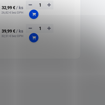
−
+
32,99 €
/ ks
26,82 € bez DPH
Do košíka
−
+
39,99 €
/ ks
32,51 € bez DPH
Do košíka