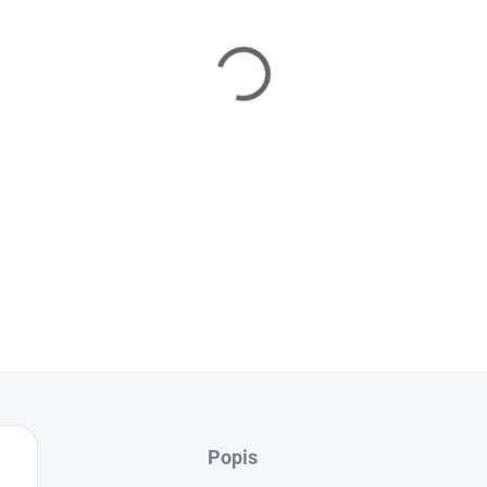
Táto eSIM od
Hello Africa
po
Jednoduchá online aktivácia
ideálne riešenie pre cestovat
💡
Tip:
eSIM si nainštaluj ešt
na internet).
Služba sa automaticky aktivuj
DETAILNÉ INFORMÁCIE
Popis