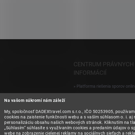
CENTRUM PRÁVNYCH
INFORMÁCIÍ
» Platforma riešenia sporov onlin
Reklamácie a vrátenie digitálnyc
Na vašom súkromí nám záleží
produktov
My, spoločnosť DADEXtravel.com s.r.o., IČO 50253905, používam
» Všeobecné obchodné podmien
cookies na zaistenie funkčnosti webu a s vaším súhlasom o. i. aj 
personalizáciu obsahu našich webových stránok. Kliknutím na tla
» Zásady ochrany osobných úda
„Súhlasím“ súhlasíte s využívaním cookies a predaním údajov o s
webe na zobrazenie cielenej reklamy na sociálnych sieťach a rek