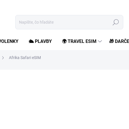
Hľadať
OVOLENKY
🛳️ PLAVBY
🌍 TRAVEL ESIM
🎁 DARČ
Afrika Safari eSIM
od
5,99 €
/ ks
od
4,87 €
bez DPH
Jednotková
Zvoľte variant
cena:
Zostaň online počas svojho 
roamingových poplatkov.