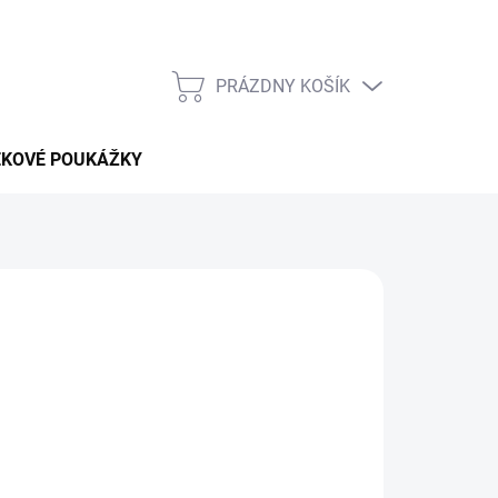
PRÁZDNY KOŠÍK
NÁKUPNÝ
KOŠÍK
EKOVÉ POUKÁŽKY
pobytu v celej
Afrike Safari
bez vysokých