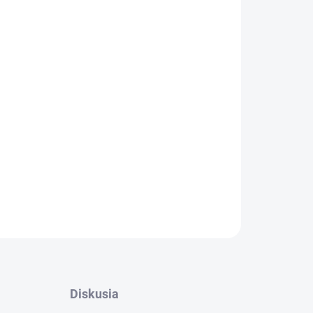
krýva 36 krajín Afriky -
Keňa, Tanzánia, Uganda
, rýchle dáta a možnosť dobitia kedykoľvek –
eľov.
e doma cez Wi-Fi (inštalácia vyžaduje pripojenie
e až po prílete do jednej s afrických krajín.
OPÝTAŤ SA
STRÁŽIŤ
Diskusia