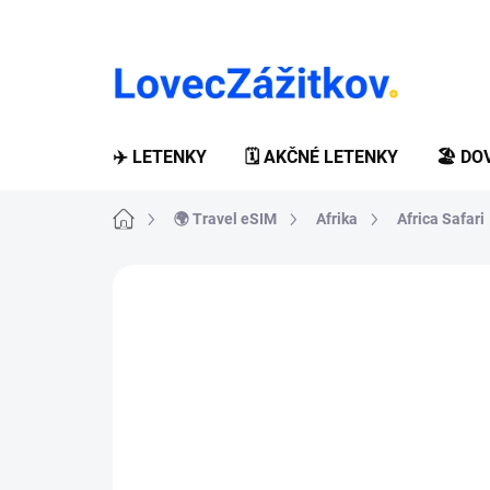
Prejsť
na
obsah
✈️ LETENKY
🗓️ AKČNÉ LETENKY
🏖️ D
Domov
🌍 Travel eSIM
Afrika
Africa Safari