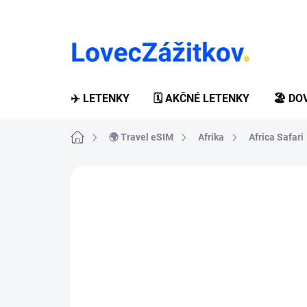
Prejsť
na
obsah
✈️ LETENKY
🗓️ AKČNÉ LETENKY
🏖️ D
Domov
🌍 Travel eSIM
Afrika
Africa Safari