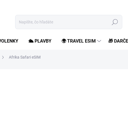
Hľadať
OVOLENKY
🛳️ PLAVBY
🌍 TRAVEL ESIM
🎁 DARČ
Afrika Safari eSIM
od
5,99 €
/ ks
od
4,87 €
bez DPH
Jednotková
Zvoľte variant
cena:
Zostaň online počas svojho 
roamingových poplatkov.