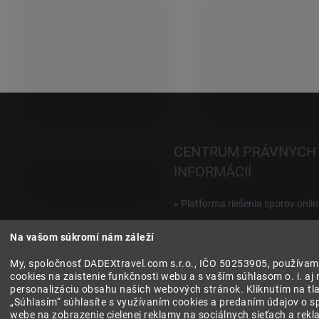
CENTRUM PRÁVNYCH
INFORMÁCIÍ
» Platforma riešenia sporov onlin
Reklamácie a vrátenie digitálnyc
Na vašom súkromí nám záleží
produktov
My, spoločnosť DADEXtravel.com s.r.o., IČO 50253905, používam
» Všeobecné obchodné podmien
cookies na zaistenie funkčnosti webu a s vaším súhlasom o. i. aj 
personalizáciu obsahu našich webových stránok. Kliknutím na tla
» Zásady ochrany osobných úda
„Súhlasím“ súhlasíte s využívaním cookies a predaním údajov o s
webe na zobrazenie cielenej reklamy na sociálnych sieťach a rek