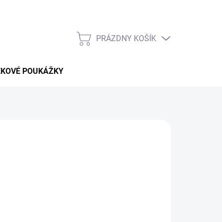
PRÁZDNY KOŠÍK
NÁKUPNÝ
KOŠÍK
EKOVÉ POUKÁŽKY
pobytu v celej
Afrike Safari
bez vysokých