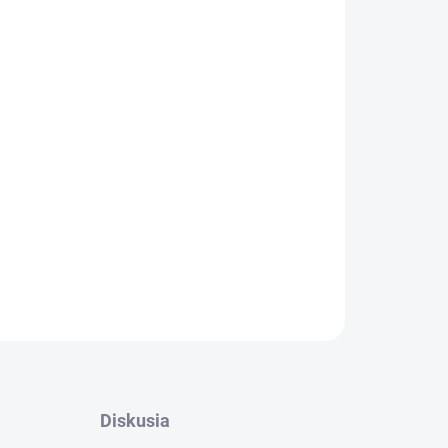
krýva 36 krajín Afriky -
Keňa, Tanzánia, Uganda
, rýchle dáta a možnosť dobitia kedykoľvek –
eľov.
e doma cez Wi-Fi (inštalácia vyžaduje pripojenie
e až po prílete do jednej s afrických krajín.
OPÝTAŤ SA
STRÁŽIŤ
Diskusia