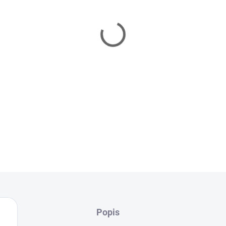
Táto eSIM od
Hello Africa
po
Jednoduchá online aktivácia
ideálne riešenie pre cestovat
💡
Tip:
eSIM si nainštaluj ešt
na internet).
Služba sa automaticky aktivuj
DETAILNÉ INFORMÁCIE
Popis