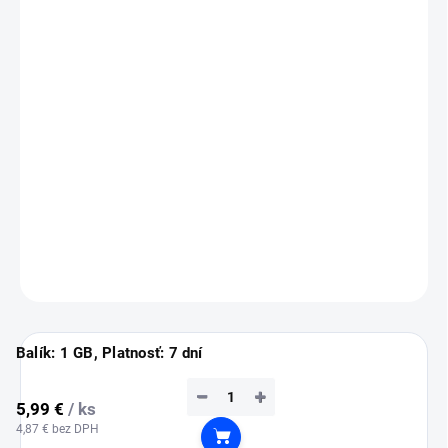
Tanzánia, Uganda
Jednoduchá online aktivácia, rýchle dáta a možnosť dobitia
kedykoľvek – ideálne riešenie pre cestovateľov.
💡
Tip:
eSIM si nainštaluj ešte doma cez Wi-Fi (inštalácia vyžaduje
pripojenie na internet).
Služba sa automaticky aktivuje až po prílete do jednej s
afrických krajín.
DETAILNÉ INFORMÁCIE
OPÝTAŤ SA
STRÁŽIŤ
Balík: 1 GB, Platnosť: 7 dní
−
+
5,99 €
/ ks
4,87 € bez DPH