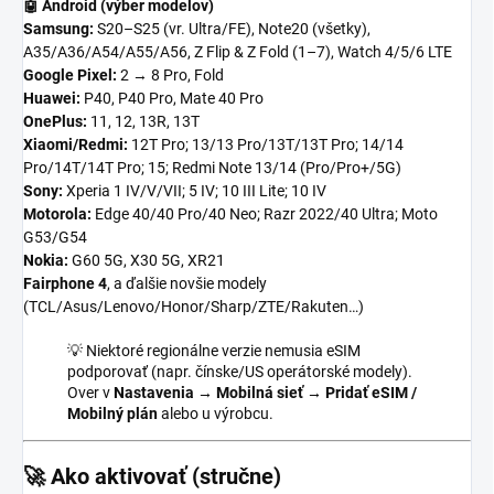
🤖 Android (výber modelov)
Samsung:
S20–S25 (vr. Ultra/FE), Note20 (všetky),
A35/A36/A54/A55/A56, Z Flip & Z Fold (1–7), Watch 4/5/6 LTE
Google Pixel:
2 → 8 Pro, Fold
Huawei:
P40, P40 Pro, Mate 40 Pro
OnePlus:
11, 12, 13R, 13T
Xiaomi/Redmi:
12T Pro; 13/13 Pro/13T/13T Pro; 14/14
Pro/14T/14T Pro; 15; Redmi Note 13/14 (Pro/Pro+/5G)
Sony:
Xperia 1 IV/V/VII; 5 IV; 10 III Lite; 10 IV
Motorola:
Edge 40/40 Pro/40 Neo; Razr 2022/40 Ultra; Moto
G53/G54
Nokia:
G60 5G, X30 5G, XR21
Fairphone 4
, a ďalšie novšie modely
(TCL/Asus/Lenovo/Honor/Sharp/ZTE/Rakuten…)
💡 Niektoré regionálne verzie nemusia eSIM
podporovať (napr. čínske/US operátorské modely).
Over v
Nastavenia → Mobilná sieť → Pridať eSIM /
Mobilný plán
alebo u výrobcu.
🚀 Ako aktivovať (stručne)