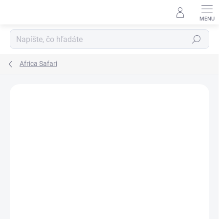
Prejsť
na
obsah
Hľadať
Africa Safari