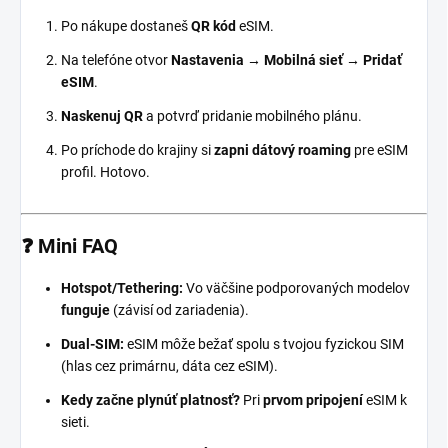
Po nákupe dostaneš
QR kód
eSIM.
Na telefóne otvor
Nastavenia → Mobilná sieť → Pridať
eSIM
.
Naskenuj QR
a potvrď pridanie mobilného plánu.
Po príchode do krajiny si
zapni dátový roaming
pre eSIM
profil. Hotovo.
❓ Mini FAQ
Hotspot/Tethering:
Vo väčšine podporovaných modelov
funguje
(závisí od zariadenia).
Dual-SIM:
eSIM môže bežať spolu s tvojou fyzickou SIM
(hlas cez primárnu, dáta cez eSIM).
Kedy začne plynúť platnosť?
Pri
prvom pripojení
eSIM k
sieti.