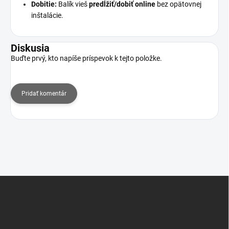
Dobitie:
Balík vieš
predĺžiť/dobiť online
bez opätovnej
inštalácie.
Diskusia
Buďte prvý, kto napíše príspevok k tejto položke.
Pridať komentár
Z
á
p
ä
t