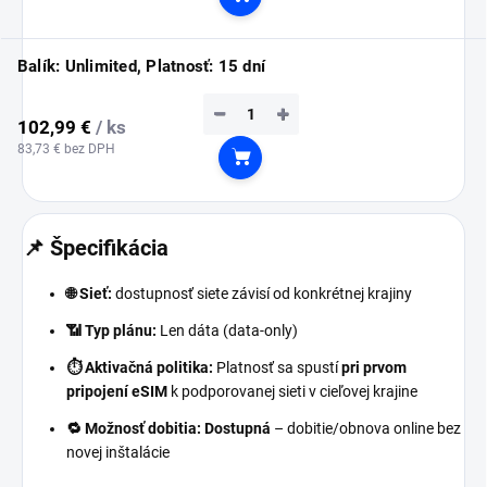
Do košíka
Balík: Unlimited, Platnosť: 15 dní
−
+
102,99 €
/ ks
83,73 € bez DPH
Do košíka
📌 Špecifikácia
🌐 Sieť:
dostupnosť siete závisí od konkrétnej krajiny
📶 Typ plánu:
Len dáta (data-only)
⏱️ Aktivačná politika:
Platnosť sa spustí
pri prvom
pripojení eSIM
k podporovanej sieti v cieľovej krajine
🔁 Možnosť dobitia:
Dostupná
– dobitie/obnova online bez
novej inštalácie