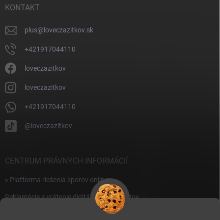
i
KONTAKT
e
plus
@
loveczazitkov.sk
+421917044110
loveczazitkov
loveczazitkov
+421917044110
@loveczazitkov
CENTRUM PRÁVNYCH INFORMÁCIÍ
» Platforma riešenia sporov online
Reklamácie a vrátenie digitálnych produktov
» Všeobecné obchodné podmienky